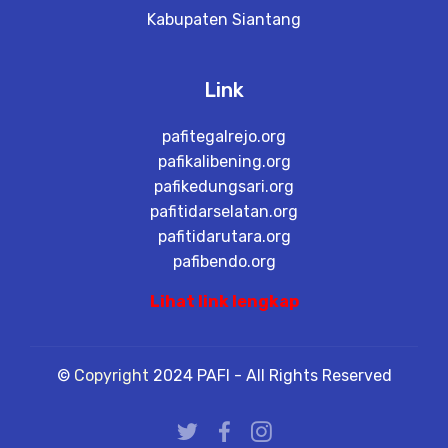
e
Kabupaten Siantang
t
a
il
Link
pafitegalrejo.org
pafikalibening.org
pafikedungsari.org
pafitidarselatan.org
pafitidarutara.org
pafibendo.org
Lihat link lengkap
©
Copyright
2024 PAFI - All Rights Reserved