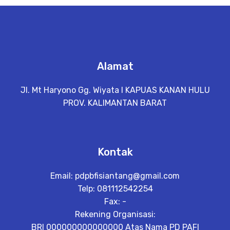
N
S
I
Alamat
T
Jl. Mt Haryono Gg. Wiyata I KAPUAS KANAN HULU
PROV. KALIMANTAN BARAT
T
K
Kontak
L
Email:
pdpbfisiantang@gmail.com
i
Telp: 081112542254
h
Fax: -
a
t
Rekening Organisasi:
D
BRI 000000000000000 Atas Nama PD PAFI