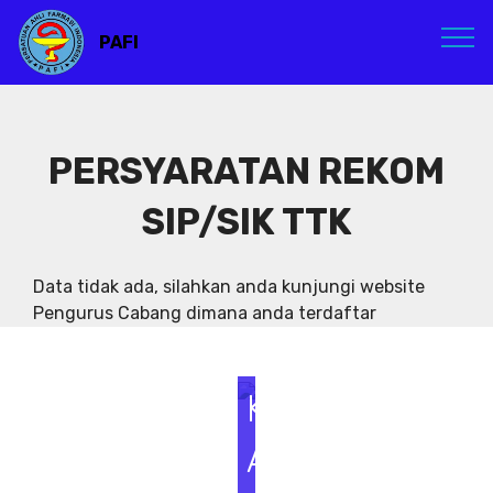
A
PAFI
R
P
E
PERSYARATAN REKOM
N
SIP/SIK TTK
I
Data tidak ada, silahkan anda kunjungi website
N
Pengurus Cabang dimana anda terdaftar
G
K
A